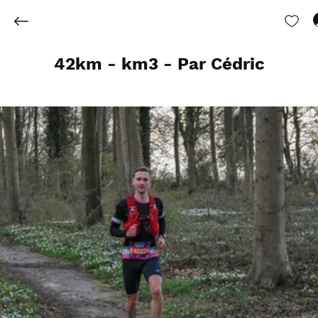
42km - km3 - Par Cédric