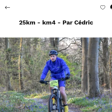
25km - km4 - Par Cédric